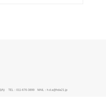
局内)
TEL：011-676-3899 MAIL：h.d.a@hda21.jp
PA