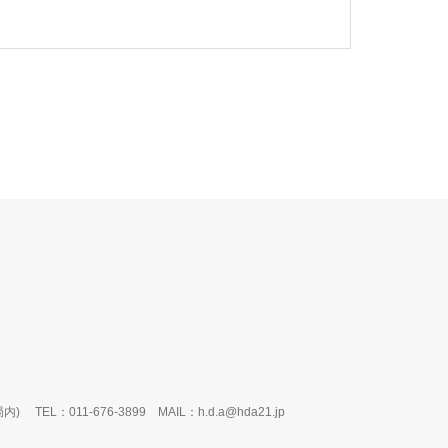
局内)
TEL：011-676-3899 MAIL：h.d.a@hda21.jp