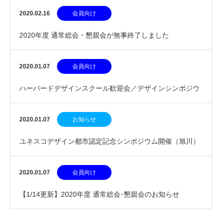
の皆様へ
2020.02.16
会員向け
2020年度 通常総会・懇親会が無事終了しました
2020.01.07
会員向け
ハーバードデザインスクール歓迎会／デザインシンポジウ
ム講師との懇談会（旭川）
2020.01.07
お知らせ
ユネスコデザイン都市認定記念シンポジウム開催（旭川）
2020.01.07
会員向け
【1/14更新】2020年度 通常総会･懇親会のお知らせ