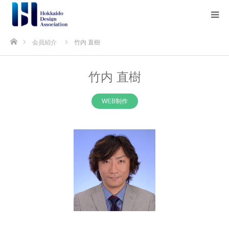
ホーム
会員紹介
竹内 直樹
竹内 直樹
WEB制作